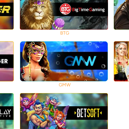
BTG
GMW