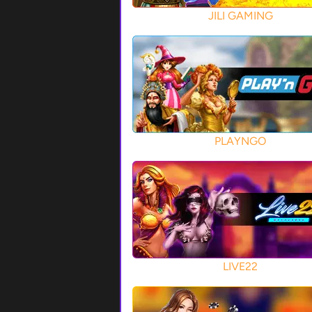
JILI GAMING
PLAYNGO
LIVE22