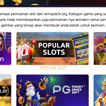
ensasi permainan slot dari remipok3r.org. Kategori game yang sa
mple tidak membosankan juga permainan nya semakin ramai pen
gambar yang tersaji akan membuat anda betah untuk bermain.
POPULAR SLOT