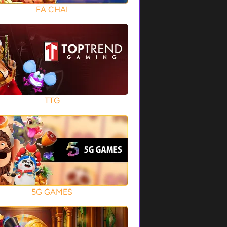
FA CHAI
TTG
5G GAMES