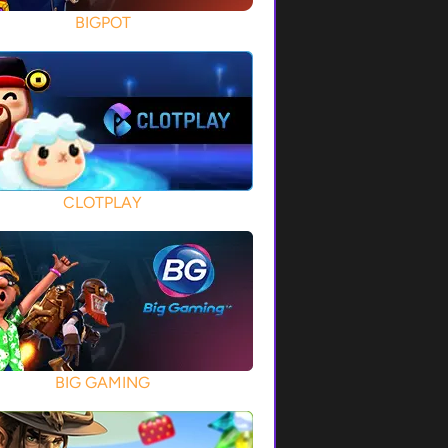
BIGPOT
CLOTPLAY
BIG GAMING