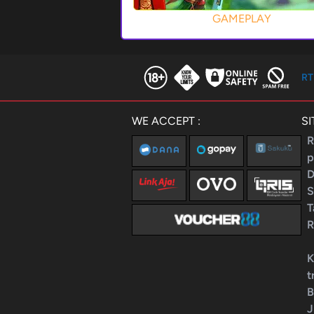
GAMEPLAY
RT
WE ACCEPT :
SI
R
p
D
S
T
R
K
t
B
J