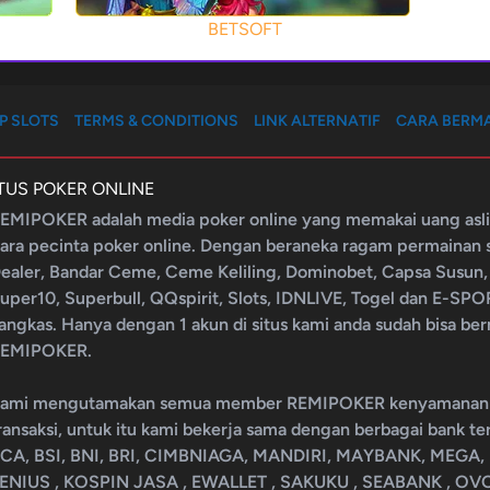
BETSOFT
P SLOTS
TERMS & CONDITIONS
LINK ALTERNATIF
CARA BERM
TUS POKER ONLINE
EMIPOKER adalah media poker online yang memakai uang asli
ara pecinta poker online. Dengan beraneka ragam permainan 
ealer, Bandar Ceme, Ceme Keliling, Dominobet, Capsa Susun,
uper10, Superbull, QQspirit, Slots, IDNLIVE, Togel dan E-SPO
angkas. Hanya dengan 1 akun di situs kami anda sudah bisa be
EMIPOKER.
ami mengutamakan semua member REMIPOKER kenyamanan 
ransaksi, untuk itu kami bekerja sama dengan berbagai bank ter
CA, BSI, BNI, BRI, CIMBNIAGA, MANDIRI, MAYBANK, MEGA,
ENIUS , KOSPIN JASA , EWALLET , SAKUKU , SEABANK , OVO