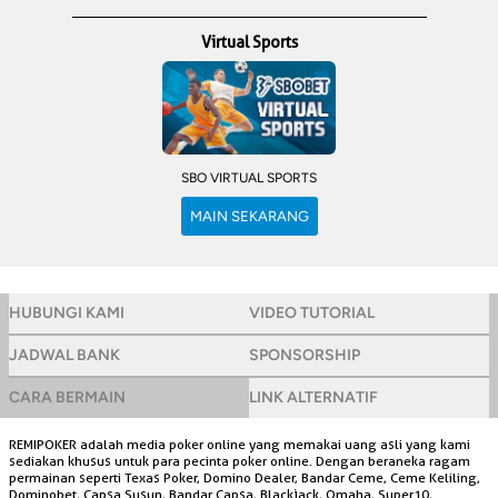
Virtual Sports
SBO VIRTUAL SPORTS
HUBUNGI KAMI
VIDEO TUTORIAL
JADWAL BANK
SPONSORSHIP
CARA BERMAIN
LINK ALTERNATIF
REMIPOKER adalah media poker online yang memakai uang asli yang kami
sediakan khusus untuk para pecinta poker online. Dengan beraneka ragam
permainan seperti Texas Poker, Domino Dealer, Bandar Ceme, Ceme Keliling,
Dominobet, Capsa Susun, Bandar Capsa, Blackjack, Omaha, Super10,