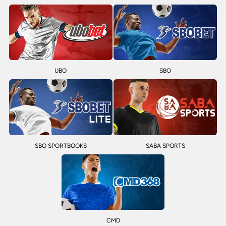
UBO
SBO
SBO SPORTBOOKS
SABA SPORTS
CMD