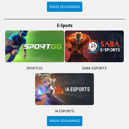
E-Sports
SPORTGG
SABA ESPORTS
IA ESPORTS